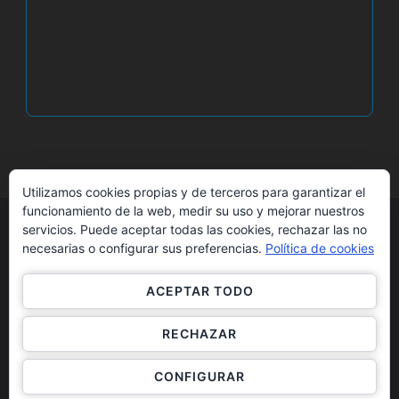
Utilizamos cookies propias y de terceros para garantizar el
funcionamiento de la web, medir su uso y mejorar nuestros
servicios. Puede aceptar todas las cookies, rechazar las no
necesarias o configurar sus preferencias.
Política de cookies
© Copyright 2026
Casa Segaria
. Todos los
ACEPTAR TODO
derechos reservados.
Blossom Spa | Desarrollado por
Blossom
RECHAZAR
Themes
.Funciona con
WordPress
.
Política de
CONFIGURAR
Privacidad