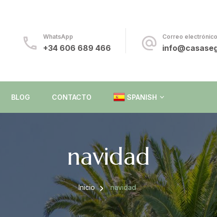
da
WhatsApp
Correo electrónic
+34 606 689 466
info@casaseg
BLOG
CONTACTO
SPANISH
ENGLISH
navidad
SPANISH
Inicio
navidad